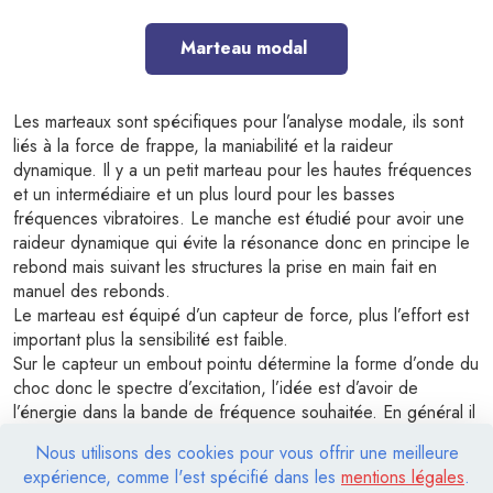
Marteau modal
Les marteaux sont spécifiques pour l’analyse modale, ils sont
liés à la force de frappe, la maniabilité et la raideur
dynamique. Il y a un petit marteau pour les hautes fréquences
et un intermédiaire et un plus lourd pour les basses
fréquences vibratoires. Le manche est étudié pour avoir une
raideur dynamique qui évite la résonance donc en principe le
rebond mais suivant les structures la prise en main fait en
manuel des rebonds.
Le marteau est équipé d’un capteur de force, plus l’effort est
important plus la sensibilité est faible.
Sur le capteur un embout pointu détermine la forme d’onde du
choc donc le spectre d’excitation, l’idée est d’avoir de
l’énergie dans la bande de fréquence souhaitée. En général il
existe trois types d’embouts, caoutchouc, nylon et acier, soit
Nous utilisons des cookies pour vous offrir une meilleure
mou, intermédiaire et dur donc basse, moyenne haute
expérience, comme l'est spécifié dans les
mentions légales
.
fréquence.