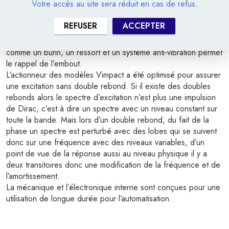
Votre accès au site sera réduit en cas de refus.
Le marteau est soit articulé avec un mouvement pendulaire et
un ressort de rappel calibré pour un bon rappel c’est le cas
REFUSER
ACCEPTER
du Vimpact6x. Soit avec un principe de pilon c’est-à-dire un
piston qui se déplace linéairement avec une forte puissance
comme un burin, un ressort et un système anti-vibration permet
le rappel de l’embout.
L’actionneur des modèles Vimpact a été optimisé pour assurer
une excitation sans double rebond. Si il existe des doubles
rebonds alors le spectre d’excitation n’est plus une impulsion
de Dirac, c’est à dire un spectre avec un niveau constant sur
toute la bande. Mais lors d’un double rebond, du fait de la
phase un spectre est perturbé avec des lobes qui se suivent
donc sur une fréquence avec des niveaux variables, d’un
point de vue de la réponse aussi au niveau physique il y a
deux transitoires donc une modification de la fréquence et de
l’amortissement.
La mécanique et l’électronique interne sont conçues pour une
utilisation de longue durée pour l’automatisation.