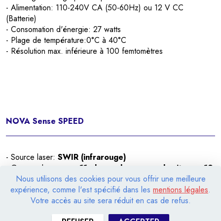
- Alimentation: 110-240V CA (50-60Hz) ou 12 V CC
(Batterie)
- Consomation d'énergie: 27 watts
- Plage de température:0°C à 40°C
- Résolution max. inférieure à 100 femtomètres
NOVA Sense SPEED
- Source laser:
SWIR (infrarouge)
- Gamme de mesure:
11 plages de mesure de vitesse, 19
Nous utilisons des cookies pour vous offrir une meilleure
plages de mesure de déplacement; 11 plages de
expérience, comme l'est spécifié dans les
mentions légales
.
mesures accélération
Votre accès au site sera réduit en cas de refus.
- Longueur d'onde laser: 1550 nm
- Classe de protection Laser: Puissance de sortie : < 1mW,