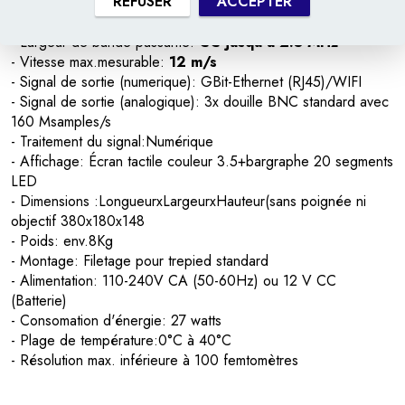
REFUSER
ACCEPTER
classe 2
- Valeur de mesure:
Vitesse,déplacement, accélération
- Largeur de bande passante:
CC jusqu'à 2.5 MHz
- Vitesse max.mesurable:
12 m/s
- Signal de sortie (numerique): GBit-Ethernet (RJ45)/WIFI
- Signal de sortie (analogique): 3x douille BNC standard avec
160 Msamples/s
- Traitement du signal:Numérique
- Affichage: Écran tactile couleur 3.5+bargraphe 20 segments
LED
- Dimensions :LongueurxLargeurxHauteur(sans poignée ni
objectif 380x180x148
- Poids: env.8Kg
- Montage: Filetage pour trepied standard
- Alimentation: 110-240V CA (50-60Hz) ou 12 V CC
(Batterie)
- Consomation d'énergie: 27 watts
- Plage de température:0°C à 40°C
- Résolution max. inférieure à 100 femtomètres