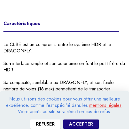
Caractéristiques
Le CUBE est un compromis entre le système HDR et le
DRAGONFLY.
Son interface simple et son autonomie en font le petit frère du
HDR.
Sa compacité, semblable au DRAGONFLY, et son faible
nombre de voies (16 max) permettent de le transporter
facilement pour vos mesures itinérantes.
Nous utilisons des cookies pour vous offrir une meilleure
expérience, comme l'est spécifié dans les
mentions légales
.
Il remplace aisément vos anciens enregistreurs Sony PC104
Votre accès au site sera réduit en cas de refus.
mais utilise un stockage de données sur disque uniquement.
REFUSER
ACCEPTER
Totalement indépendant, il permet de :